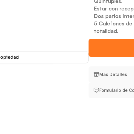
Quíntuples.
Estar con recep
Dos patios Inte
5 Calefones de 
totalidad.
Propiedad
Experiencia
Ate
Más Detalles
Formulario de C