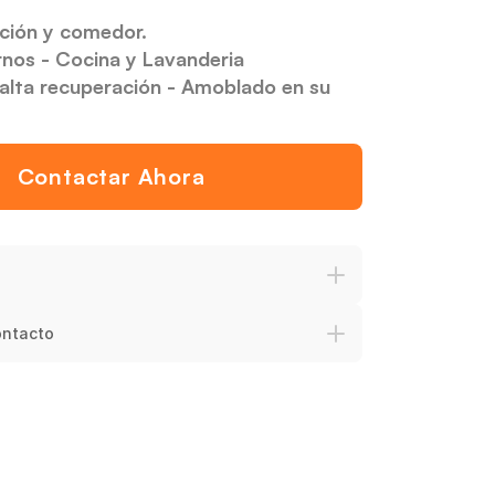
ción y comedor.
rnos - Cocina y Lavanderia
alta recuperación - Amoblado en su 
Contactar Ahora
nción
Variedad
Soporte Integral
Satisfacción
Tr
ontacto