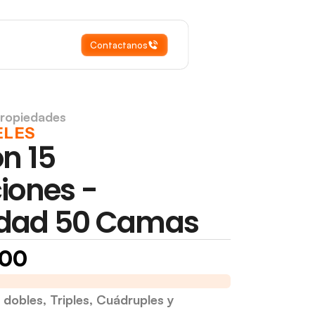
Contactanos
Propiedades
ELES
n 15 
iones - 
dad 50 Camas
000
oza, Argentina
Gutiérrez 372, Mendoza, Argentina
dobles, Triples, Cuádruples y 