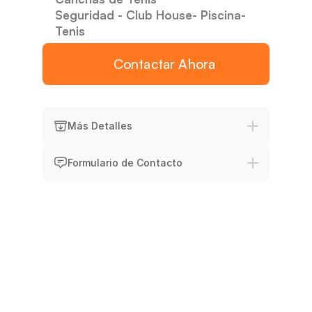
Seguridad - Club House- Piscina- 
Tenis
Contactar Ahora
Experiencia
Atención
Variedad
Soporte I
Más Detalles
Formulario de Contacto