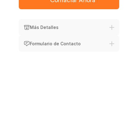
Contactar Ahora
Experiencia
Atención
Variedad
Soporte I
Más Detalles
Formulario de Contacto
Imágenes