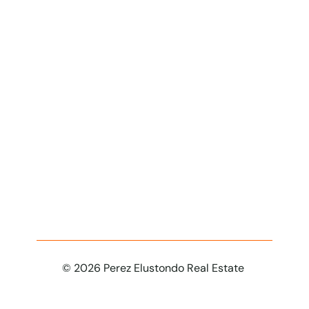
info@perezelustondo.com
Villa 25 de Mayo San Rafael
Huarpes 621
Barrio Pueyrredon  - Chacras de 
Coria - Lujan de Cuyo
Obtené más información sobre tu 
propiedad soñada
© 2026 Perez Elustondo Real Estate 
Email