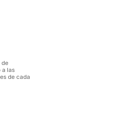
 de 
a las 
res de cada 