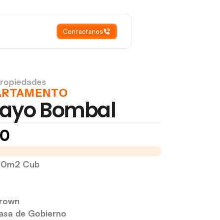
Contactanos
Propiedades
ARTAMENTO
Mayo Bombal
00
, Cochera
Dos Dorm con Patio, Cochera
80m2 Cub
Brown
asa de Gobierno