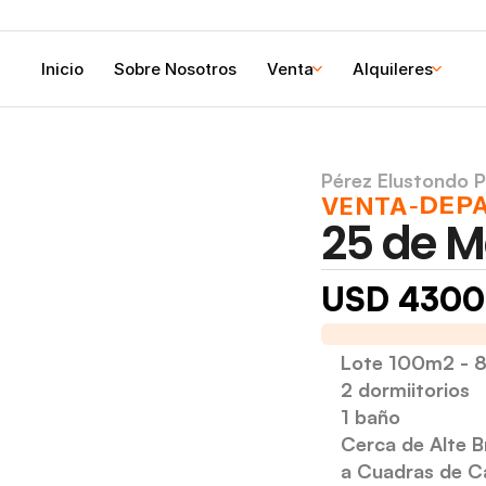
Inicio
Sobre Nosotros
Venta
Alquileres
Pérez Elustondo 
DEP
VENTA
-
25 de 
USD 430
Dos Dorm con Patio
Lote 100m2 - 
2 dormiitorios
1 baño
Cerca de Alte 
a Cuadras de C