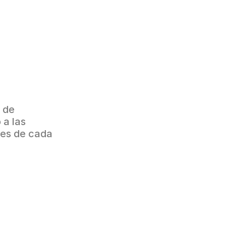
 de 
a las 
res de cada 