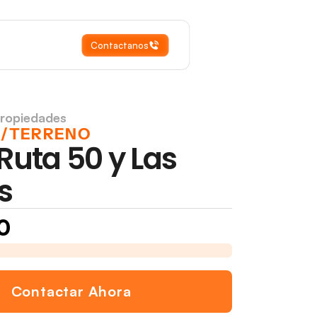
Contactanos
Propiedades
E/TERRENO
Ruta 50 y Las 
s
0
 Calle las Chacras
Lote cerca ruta 50 y Calle las Chacras
Contactar Ahora